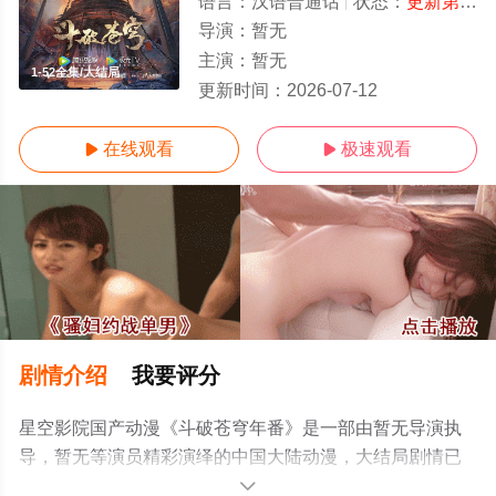
语言：
汉语普通话
状态：
更新第207集
导演：
暂无
主演：
暂无
1-52全集/大结局
更新时间：
2026-07-12
在线观看
极速观看


剧情介绍
我要评分
星空影院国产动漫《斗破苍穹年番》是一部由暂无导演执
导，暂无等演员精彩演绎的中国大陆动漫，大结局剧情已
揭晓（1-52全集），手机免费观看高清无删减完整版动漫
