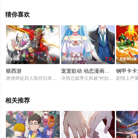
全集就上星空电影网，更多相关信息可移步至豆瓣动漫、
电视猫或剧情网等平台了解。
猜你喜欢
7.0
7.0
全20集
更新第03集
更新第52集
狠西游
宠宠欲动 动态漫画第一季
钢甲卡卡
唐僧师徒四人取经归来，返回大唐，不料途中遇到不明来路的强
冷情总裁季尘风被“村姑”林莫冉失手
剧情上严
相关推荐