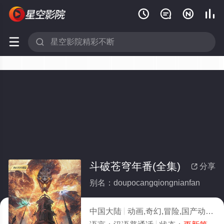






斗破苍穹年番(全集)
分享

别名：doupocangqiongnianfan
中国大陆
动画,奇幻,冒险,国产动漫
2