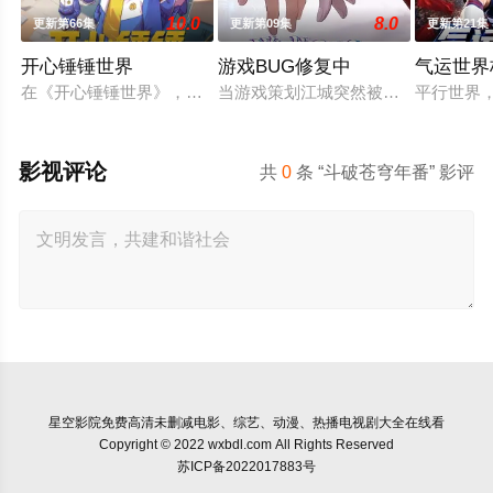
10.0
8.0
更新第66集
更新第09集
更新第21集
开心锤锤世界
游戏BUG修复中
气运世界
在《开心锤锤世界》，生活着乐观善良的少年锤锤和他性格各异
当游戏策划江城突然被拉进自己精心
平行世界
影视评论
共
0
条 “斗破苍穹年番” 影评
星空影院
免费高清未删减电影、综艺、动漫、热播电视剧大全在线看
Copyright © 2022 wxbdl.com All Rights Reserved
苏ICP备2022017883号