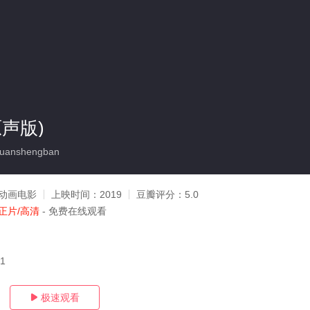
声版)
uanshengban
动画电影
上映时间：
2019
豆瓣评分：
5.0
正片/高清
- 免费在线观看
11
极速观看
