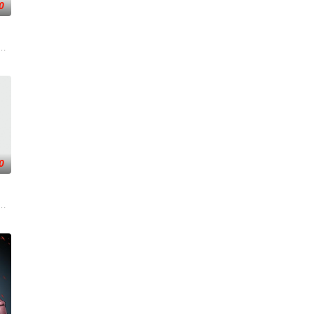
0
 Ko
乙真人打算用七色宝莲给二人重塑肉身。但是在重塑肉身的过程中
雾堡宝藏时，无意间结识了被魔法诅咒的落难王子，随即召集一众怪咖队友，
0
に感動し、その曲のMV
“刀疤”（塔卡）之间不为人知的羁绊。一次非凡的相遇，一
aw 配音）回到家乡秘鲁看望他心爱的露西婶婶（艾美达·斯丹顿 Imelda Sta