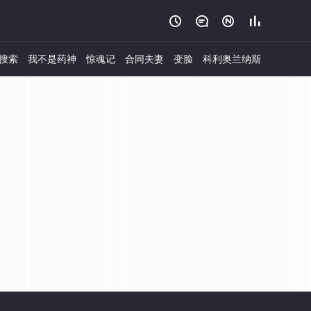




搜索
我不是药神
惊魂记
合同夫妻
变脸
科利奥兰纳斯