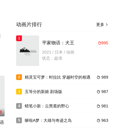
动画片排行
更多

版
1
平家物语：犬王
995

2021 / 日本 / 动画
状态：超清
精灵宝可梦：时拉比 穿越时空的相遇
989
2

五等分的新娘 剧场版
987
3

蜡笔小新：云黑斋的野心
981
4

0
哆啦A梦：大雄与奇迹之岛
963
5

语