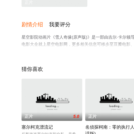
正片
剧情介绍
我要评分
星空影院动画片《雪人奇缘(原声版)》是一部由吉尔·卡尔
电影大全就上星空电影网，更多相关信息可移步至豆瓣电影
猜你喜欢
正片
5.0
正片
塞尔柯克漂流记
名侦探柯南：零的执行人
话版)