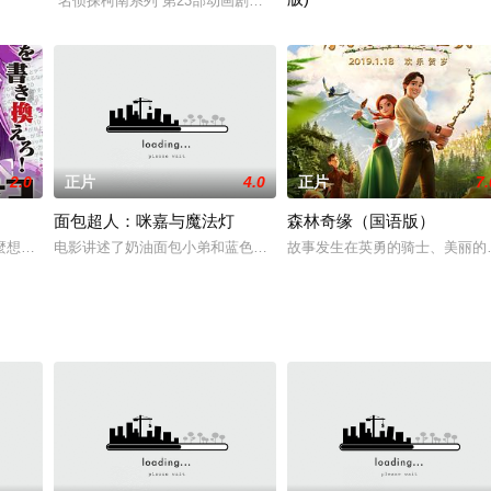
的英语帆船的驱动程式。没有敌船，在土地娱乐博彩和塞尔扣克很快就
“名侦探柯南系列”第23部动画剧场版，票房和口碑也屡破纪录。作
个牵扯无数内幕的神秘组织，这个关乎整个东京的可怕计划即将拉开帷幕…首脑
某个黑夜，一名间谍潜入日本警察机
2.0
正片
4.0
正片
7.
面包超人：咪嘉与魔法灯
森林奇缘（国语版）
麼想做的事情，這樣的話，不就意味著未來沒有意義麼……
电影讲述了奶油面包小弟和蓝色毒菌妹妹一起被困在了神灯的世界。
故事发生在英勇的骑士、美丽的
内容中含有英国“MI6”、德国“BDN”、美国“CIA