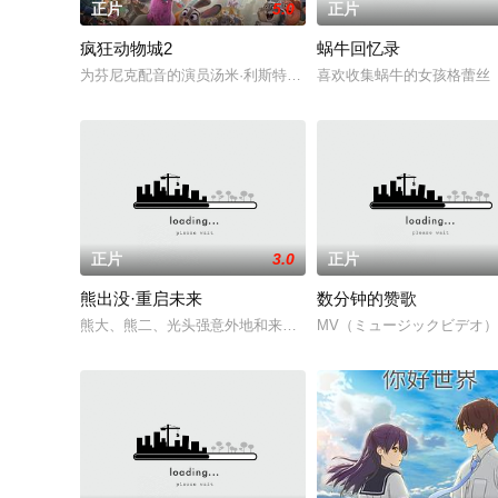
正片
5.0
正片
疯狂动物城2
蜗牛回忆录
为芬尼克配音的演员汤米·利斯特透露，[迪士尼]正在计划拍摄《#
喜欢收集蜗牛的女孩格蕾丝（莎拉
正片
3.0
正片
熊出没·重启未来
数分钟的赞歌
熊大、熊二、光头强意外地和来自未来世界的小亮一起穿越到10
MV（ミュージックビデオ