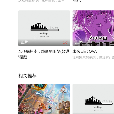
反叛海盗塞尔扣克和自私，是希望，寻找宝藏在南部的海洋航行
一场大规模的恐怖袭击，一
正片
5.0
正片
名侦探柯南：纯黑的噩梦(普通
未来日记 OVA
话版)
沒有將來的夢想，也沒有什
某个黑夜，一名间谍潜入日本警察机关企图盗取一份机密文件，这份文件
相关推荐