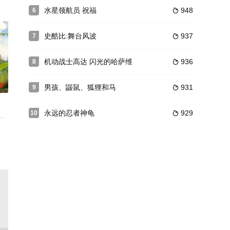
为平成年代最后一部柯南电影，首次将案件发生地设立在海外，
水星领航员 祝福
948
6

云集的东京峰会举办在即，
关企图盗取一份机密文件，这份文件内容中含有英国“MI6”、德国“BDN”、美国
史酷比:舞台风波
937
7

机动战士高达 闪光的哈萨维
936
8

0
男孩、鼹鼠、狐狸和马
931
9

永远的忍者神龟
929
10

因为咪嘉的腕轮坏掉，无法回到原来的世界，因此三人为了修好腕
公主和与巫师战斗的时代。流浪艺术家鲁斯兰梦想成为一名骑士，偶遇了美丽