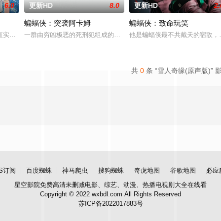
6.0
更新HD
8.0
更新HD
2.
蝙蝠侠：突袭阿卡姆
蝙蝠侠：致命玩笑
生的一系列袭击事件，并卷入了人类与人鱼之间长达数个世纪的冲突之
实（北村匠海 配音）的面前，突然出现从10年后穿越而来26岁的自己（松坂
一群由穷凶极恶的死刑犯组成的特种小队，小丑女、死亡射手、回旋
他是蝙蝠侠最不共戴天的宿敌，
共
0
条 “雪人奇缘(原声版)” 
S订阅
百度蜘蛛
神马爬虫
搜狗蜘蛛
奇虎地图
谷歌地图
必应
星空影院
免费高清未删减电影、综艺、动漫、热播电视剧大全在线看
Copyright © 2022 wxbdl.com All Rights Reserved
苏ICP备2022017883号