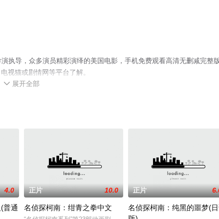
顿导演执导，众多演员精彩演绎的美国电影，手机免费观看高清无删减完整
、电视猫或剧情网等平台了解。
展开全部

4.0
正片
10.0
正片
6.
(普通
名侦探柯南：绀青之拳中文
名侦探柯南：纯黑的噩梦(日
版)