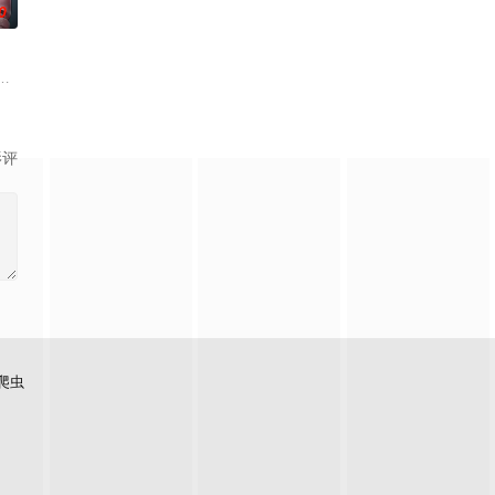
0
桃李 配音）。未来的
镖队长、黑蜘蛛、冰霜杀手、鲨鱼王、克格勃野兽等人，受制于植
是丧心病狂的犯罪大师，他怪异的狂暴行径就连世界最佳侦探也琢磨不透。然
影评
爬虫