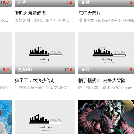
10.0
正片
5.0
正片
3.
哪吒之魔童闹海
疯狂大营救
疯狂动物城#》续集。
·斯努克 Sarah Snook 配音）在被迫与双胞胎吉尔伯特（柯蒂·斯密特-麦菲
天劫之后，哪吒、敖丙的灵魂虽保住了，但肉身很快会魂飞魄散。太
流浪小女孩皮尔在探寻传说中的
5.0
更新HD
10.0
正片
8.
狮子王：木法沙传奇
帕丁顿熊3：秘鲁大冒险
0年后：世界发生巨大灾变，孢子植物全面侵占，人类在末日中艰难
）の制作に没頭する男子高校生?朝屋彼方は、ある日目にしたストリートライブ
回溯传奇狮王辛巴父亲“木法沙”的荣耀之路，揭秘他与迪士尼经典反派
帕丁顿（本·卫肖 Ben Whish