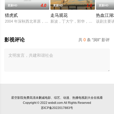
4.0
1.0
更新HD
更新HD
更新HD
猎虎贰
走马观花
热血江湖2
2004 年深秋西北草原，假交警截停铜矿押运车，炸药破箱、
新波，丁大宁，郭华，程一木他们毕
该剧主要
影视评论
共
0
条 “洞Il” 影评
星空影院
免费高清未删减电影、综艺、动漫、热播电视剧大全在线看
Copyright © 2022 wxbdl.com All Rights Reserved
苏ICP备2022017883号