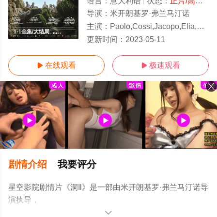
语言：
意大利语
状态：
正片/高清
- 
导演：
米开朗基罗·弗兰马汀诺
主演：
Paolo,Cossi,Jacopo,Elia,Denise,Trombin,
1-1全集/大结局
更新时间：
2023-05-11
在线观看
极速观看


剧情介绍
我要评分
星空影院剧情片《洞Il》是一部由米开朗基罗·弗兰马汀诺导
演执导，
Paolo,Cossi,Jacopo,Elia,Denise,Trombin,Claudia,Candusso,M
