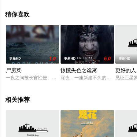
等演员精彩演绎的意大利 / 法国 / 德国电影，大结局剧情已
揭晓（1-1全集），手机免费观看高清无删减完整版电影大
猜你喜欢
全就上星空电影网，更多相关信息可移步至豆瓣电影、电
视猫或剧情网等平台了解。
1.0
6.0
更新HD
更新HD
更新HD
尸房菜
惊慌失色之诡寓
更好的人
一夜之间被长官性侵、流氓轮暴的可怜小兵魂，在灵堂告别母亲
深夜，一座新建不久的高档公寓内一
见证巨星
相关推荐