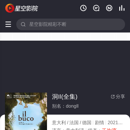






洞Il(全集)
分享

别名：dongIl
意大利 / 法国 / 德国
剧情
2021
3.0