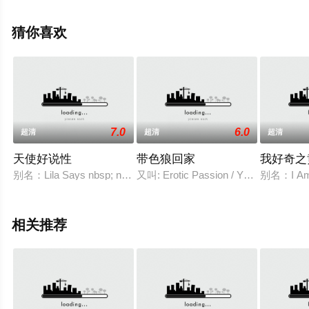
空电影网，更多相关信息可移步至豆瓣电影、电视猫或剧
情网等平台了解。
猜你喜欢
7.0
6.0
超清
超清
超清
天使好说性
带色狼回家
我好奇之
别名：Lila Says nbsp; nbsp; 获奖：2005年圣丹斯电影节评
又叫: Erotic Passion / Yan 
别名：I A
相关推荐