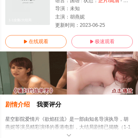
语言：
国语
状态：
正片/高清
- 免费在线观看
导演：
未知
主演：
胡燕妮
1-1全集/大结局
更新时间：
2023-06-25
在线观看
极速观看


剧情介绍
我要评分
星空影院爱情片《欲焰狂流》是一部由知名导演执导，胡
燕妮等演员精彩演绎的香港电影，大结局剧情已揭晓（1-1
全集），手机免费观看高清无删减完整版电影大全就上星
