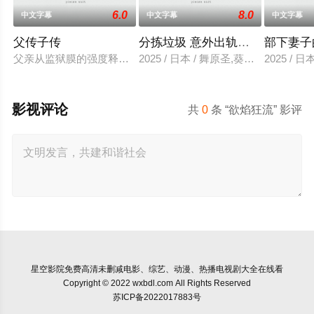
6.0
8.0
中文字幕
中文字幕
中文字幕
父传子传
分拣垃圾 意外出轨性爱
部下妻子
父亲从监狱膜的强度释放，并在六年内回国包含的故事单独jinaede
2025 / 日本 / 舞原圣,葵悠太
2025 /
影视评论
共
0
条 “欲焰狂流” 影评
星空影院
免费高清未删减电影、综艺、动漫、热播电视剧大全在线看
Copyright © 2022 wxbdl.com All Rights Reserved
苏ICP备2022017883号