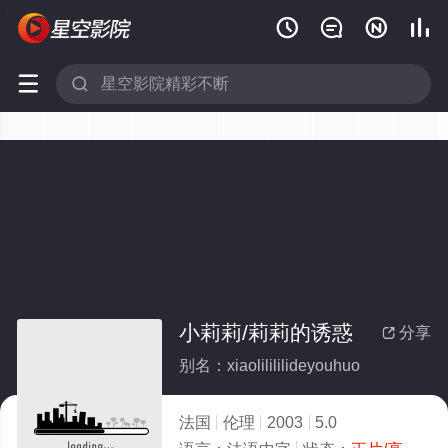






小莉莉/莉莉的诱惑
分享

别名：xiaolilililideyouhuo
法国
伦理
2003
5.0