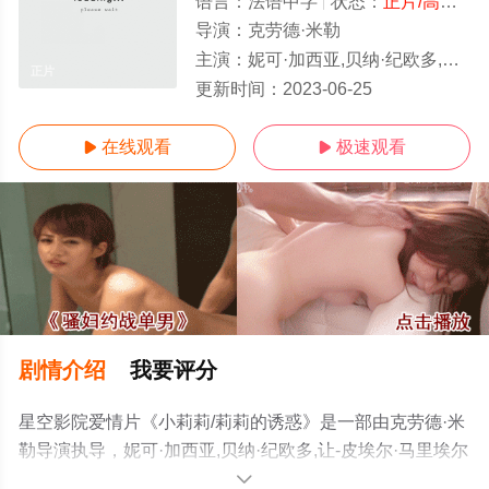
语言：
法语中字
状态：
正片/高清
- 
导演：
克劳德·米勒
主演：
妮可·加西亚,贝纳·纪欧多,让-皮埃尔·马里埃尔
正片
更新时间：
2023-06-25
在线观看
极速观看


剧情介绍
我要评分
星空影院爱情片《小莉莉/莉莉的诱惑》是一部由克劳德·米
勒导演执导，妮可·加西亚,贝纳·纪欧多,让-皮埃尔·马里埃尔
等演员精彩演绎的法国电影，手机免费观看高清无删减完
