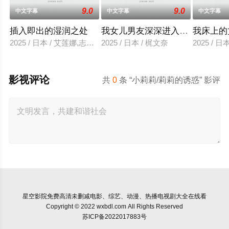
9.0
9.0
中文字幕
中文字幕
中文字幕
插入即出的湿润之处
我女儿男友深深进入我的身体
我床上的
2025 / 日本 / 艾莲娜,志美健
2025 / 日本 / 梶文奈
2025 / 
影视评论
共
0
条 “小莉莉/莉莉的诱惑” 影评
星空影院
免费高清未删减电影、综艺、动漫、热播电视剧大全在线看
Copyright © 2022 wxbdl.com All Rights Reserved
苏ICP备2022017883号