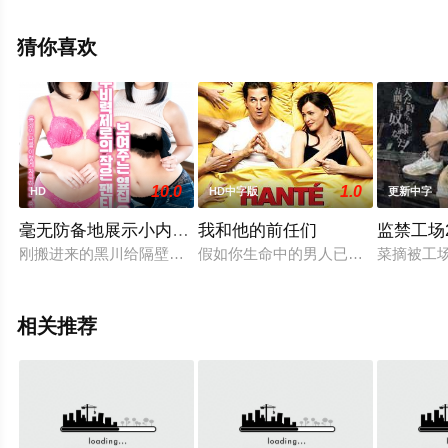
整版电影大全就上星空电影网，更多相关信息可移步至豆
瓣电影、电视猫或剧情网等平台了解。
猜你喜欢
10.0
1.0
HD
HD中字版
更新中字
毫无防备地展示小内裤的隔壁已婚妇女
我和他的前任们
监禁工场
刚搬进来的黑川给隔壁邻居送上一份小礼物打招呼。当他看到漂
假如你生命中的男人已经有三位前任以
菜摘被工
相关推荐