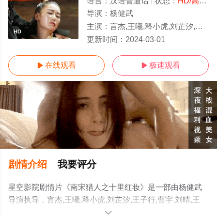
语言：
汉语普通话
状态：
HD/高清
-
导演：
杨健武
主演：
言杰,王曦,释小虎,刘芷汐,王子行,曹宇,刘晴,王欢,王彦明,石小满,胡彩虹
HD
更新时间：
2024-03-01
在线观看
极速观看


剧情介绍
我要评分
星空影院剧情片《南宋猎人之十里红妆》是一部由杨健武
导演执导，言杰,王曦,释小虎,刘芷汐,王子行,曹宇,刘晴,王
欢,王彦明,石小满,胡彩虹等演员精彩演绎的中国大陆电影，
