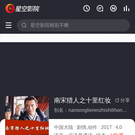






南宋猎人之十里红妆
分享

别名：nansonglierenzhishilihongzhuang
中国大陆
剧情,动作
2017
4.0