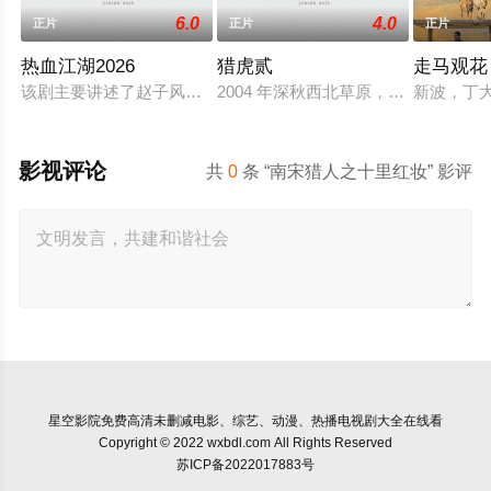
6.0
4.0
正片
正片
正片
热血江湖2026
猎虎贰
走马观花
该剧主要讲述了赵子风从小和爷爷在乡下习武，长大后从乡野来
2004 年深秋西北草原，假交警截
新波，丁
影视评论
共
0
条 “南宋猎人之十里红妆” 影评
星空影院
免费高清未删减电影、综艺、动漫、热播电视剧大全在线看
Copyright © 2022 wxbdl.com All Rights Reserved
苏ICP备2022017883号