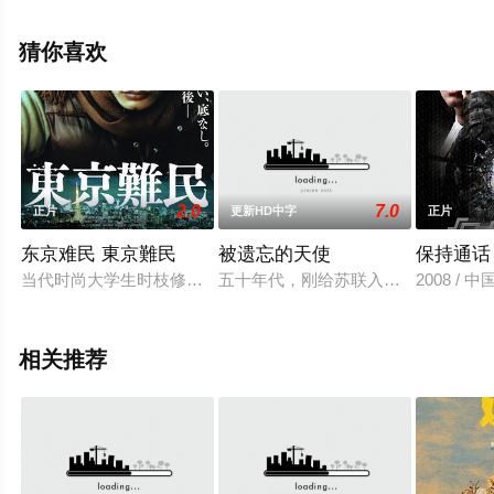
手机免费观看高清无删减完整版电影大全就上星空电影
网，更多相关信息可移步至豆瓣电影、电视猫或剧情网等
猜你喜欢
平台了解。
2.0
7.0
正片
更新HD中字
正片
东京难民 東京難民
被遗忘的天使
保持通话
当代时尚大学生时枝修（中村苍 饰）吃喝玩乐，敷衍学业，肆
五十年代，刚给苏联入侵的匈牙利。
2008 /
相关推荐