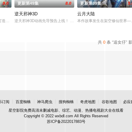
9.0
更新第49集
8.0
更新第09集
5.
逆天邪神3D
云月大陆
打造『花仙子』全新动画 新作将继承经典、结合潮流、呈现崭新的花仙子世界
逆天邪神3D动画先导预告上线！ 掌天毒之珠，承邪神之血，修逆天
本作故事发生在架空修仙世界—
共
0
条 “追女仔” 
S订阅
百度蜘蛛
神马爬虫
搜狗蜘蛛
奇虎地图
谷歌地图
必应
星空影院
免费高清未删减电影、综艺、动漫、热播电视剧大全在线看
Copyright © 2022 wxbdl.com All Rights Reserved
苏ICP备2022017883号