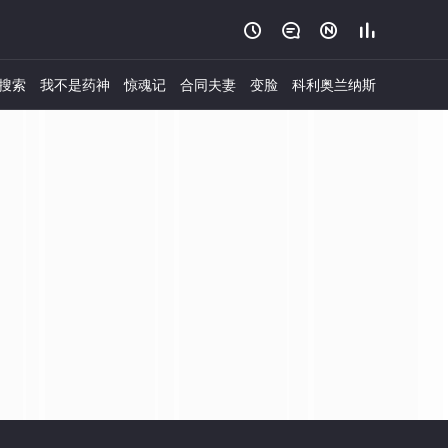




搜索
我不是药神
惊魂记
合同夫妻
变脸
科利奥兰纳斯