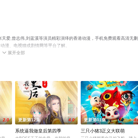
张天爱,曾志伟,刘蓝溪等演员精彩演绎的香港动漫，手机免费观看高清无
瓣动漫、电视猫或剧情网等平台了解。
展开全部

2.0
更新第12集
4.0
更新第01集
4.
系统逼我做皇后第四季
三只小猪3正义大联萌