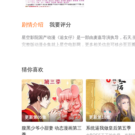
更新第01集
剧情介绍
我要评分
星空影院国产动漫《追女仔》是一部由麦嘉导演执导，石天,
完整版动漫全集就上星空电影网，更多相关信息可移步至豆
猜你喜欢
更新第05集
7.0
更新第10集
腹黑少爷小甜妻 动态漫画第三
系统逼我做皇后第五季
季