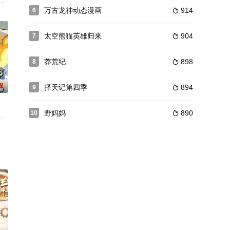
想要除掉莫小西，导致莫小
西而耽误了复仇大业极其不满，一心想要除掉莫小西，导致莫小
了前往“甜甜圈星球”的旅途。不料飞船遇到白洞的喷射，坠落在冰冻星球，偶
万古龙神动态漫画
914
6

太空熊猫英雄归来
904
7

莽荒纪
898
8

0
择天记第四季
894
9

野妈妈
890
10

找到无尽能源的答案，S
有一天这里平静的生活被一阵隆隆的炮声打破，一个贪婪又凶
库斯在一场乌龙中意外成为了“神秘学事件对策部”的负责人。面对星锑、兔毛