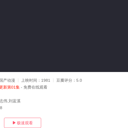
国产动漫
上映时间：
1981
豆瓣评分：
5.0
更新第01集
- 免费在线观看
曾志伟,刘蓝溪
28
极速观看
