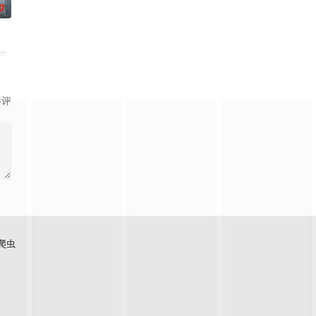
0
。
之力。 高能工作室出品，爱奇艺全网独播，敬请期待！
—云月大陆。 大陆鼎盛时期由浣溪沙、赤霞峰、风吟山庄、无尘岛、轩辕门五
影评
爬虫