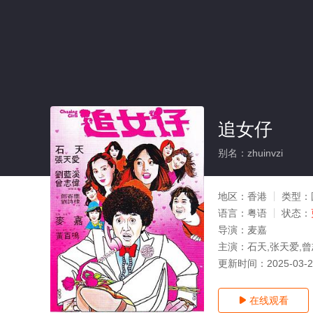
追女仔
别名：zhuinvzi
地区：
香港
类型：
语言：
粤语
状态：
导演：
麦嘉
主演：
石天,张天爱,
更新时间：
2025-03-
在线观看
