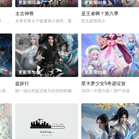
2.0
更新第06集
5.0
更新第04集
7.
太古神尊
是王者啊？第六季
心血却被红颜暗算，与丹药融为一体隐藏百年。百年后，其子孙苏北天
年，却被恋人柳莺儿与将军之子赵昊联手背叛，残忍杀害后抛尸乱葬岗。濒死之
灵界至尊太子惨遭算计身死，重生跌落凡尘沦为底层杂役！身怀绝世
暂无剧情简介
5.0
更新第51集
6.0
更新至11集
4.
盗妖行
星卡梦少女5奇迹绽放
内意外觉醒神力，被选中成为神秘至强功法万物生的传承人。秦雨加入
大唐世界，却发现此处为处处惊险的修行世界，原本以为自己可以从此吃香喝辣
因一场以利益交换为目的的联姻，太玄楼刺客江元与九璇宗圣女韶月
2026 / 中国大陆 / 国产动漫