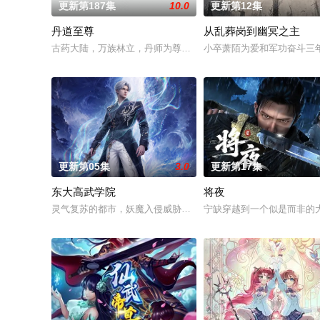
更新第187集
10.0
更新第12集
丹道至尊
从乱葬岗到幽冥之主
古药大陆，万族林立，丹师为尊，阴阳丹神苏北皇为炼神丹耗尽
小卒萧陌为爱和军功奋斗三
更新第05集
3.0
更新第17集
东大高武学院
将夜
灵气复苏的都市，妖魔入侵威胁来袭，天生废灵根的少年秦雨体
宁缺穿越到一个似是而非的