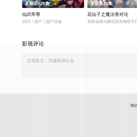
更新至526集
3.0
更新第20集
仙武帝尊
花仙子之魔法香对论
2021 / 国产 / 国产动漫
东映动画与腾讯宣布将联手
影视评论
RS