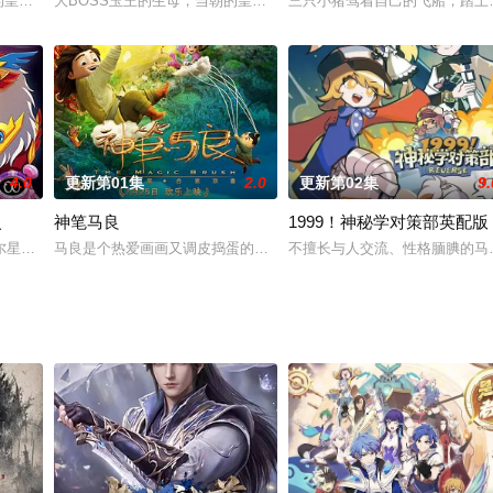
朝的皇太后也终于出场，她对玉王因为莫小西而耽误了复仇大业极其不满，一心
大BOSS玉王的生母，当朝的皇太后也终于出场，她对玉王因为莫小
三只小猪驾着自己的飞船，踏上
回家了！直到被拆骨入腹，小天使才发现，他原来是一只披着羊皮的
4.0
更新第01集
2.0
更新第02集
9.
火
神笔马良
1999！神秘学对策部英配版
在2020年2月全国国产电视动画片制作备案公示剧目公布，预
尔星帮助麒麟夺回火之翼，麒麟告诉SPT先锋小队去巨石星卡图冈之门自然会
马良是个热爱画画又调皮捣蛋的孩子,生活在一个叫”百花村”的村庄.
不擅长与人交流、性格腼腆的马