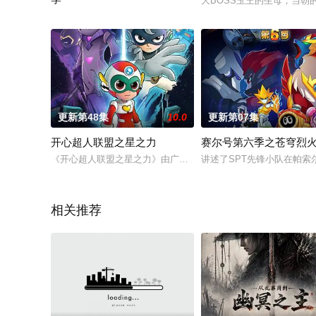
大BOSS玉王的生母，当
又哑又瘫的豪门弃子，遇上“小天使”未婚妻，当然是坑蒙拐骗抱
更新第48集
10.0
更新第07集
开心超人联盟之星之力
赛尔号第六季之苍穹烈
《开心超人联盟之星之力》由广东明星创意动画有限公司制作，已经
讲述了SPT先锋小队在帕索
相关推荐