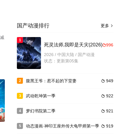
国产动漫排行
更多

删减
1
死灵法师,我即是天灾(2026)
996

2026 / 中国大陆 / 国产动漫
状态：更新第05集
腹黑王爷：惹不起的下堂妻
949
2

武动乾坤第一季
922
3

梦幻书院第二季
921
4

0
动态漫画·神印王座外传大龟甲师第一季
919
5
