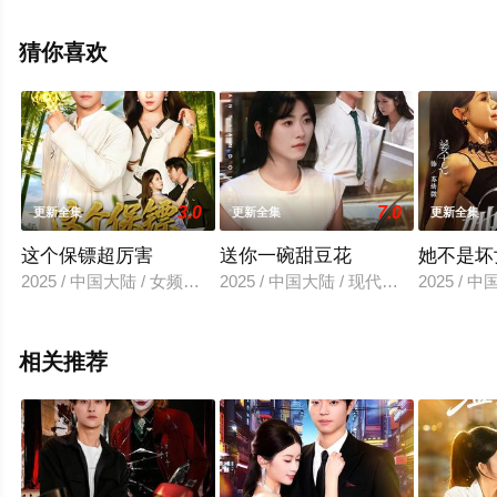
无删减完整版电视剧全集就上星空电影网，更多相关信息
可移步至豆瓣电视剧、电视猫或剧情网等平台了解。
猜你喜欢
3.0
7.0
更新全集
更新全集
更新全集
这个保镖超厉害
送你一碗甜豆花
她不是坏
2025 / 中国大陆 / 女频恋爱
2025 / 中国大陆 / 现代都市
2025 / 
相关推荐