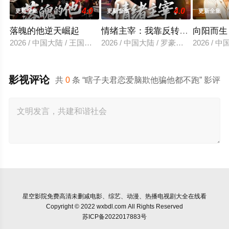
4.0
4.0
更新全集
更新全集
更新全集
落魄的他逆天崛起
情绪主宰：我靠反转人生封神
向阳而生
2026 / 中国大陆 / 王国豪杰＆诗语＆梁辰羽
2026 / 中国大陆 / 罗豪宇＆陈昕乔
2026 /
影视评论
共
0
条 “瞎子夫君恋爱脑欺他骗他都不跑” 影评
星空影院
免费高清未删减电影、综艺、动漫、热播电视剧大全在线看
Copyright © 2022 wxbdl.com All Rights Reserved
苏ICP备2022017883号