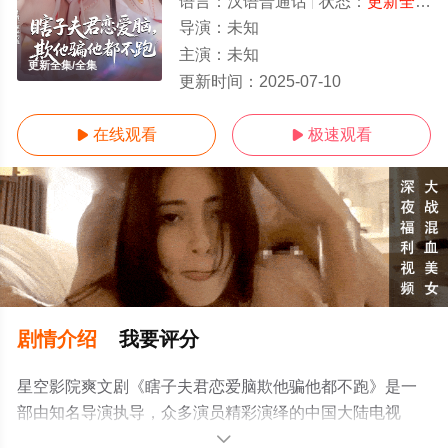
语言：
汉语普通话
状态：
更新全集
-
导演：
未知
主演：
未知
更新全集/全集
更新时间：
2025-07-10
在线观看
极速观看


剧情介绍
我要评分
星空影院爽文剧《瞎子夫君恋爱脑欺他骗他都不跑》是一
部由知名导演执导，众多演员精彩演绎的中国大陆电视
剧，大结局剧情已揭晓（更新全集），手机免费观看高清
