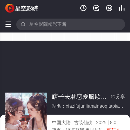






瞎子夫君恋爱脑欺他骗他都不跑(全集)
分享

别名：xiazifujunlianainaoqitapiantadubupao
中国大陆
古装仙侠
2025
8.0