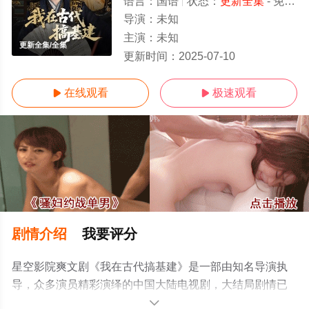
语言：
国语
状态：
更新全集
- 免费在线观看
导演：
未知
主演：
未知
更新全集/全集
更新时间：
2025-07-10
在线观看
极速观看


剧情介绍
我要评分
星空影院爽文剧《我在古代搞基建》是一部由知名导演执
导，众多演员精彩演绎的中国大陆电视剧，大结局剧情已
揭晓（更新全集），手机免费观看高清无删减完整版电视
