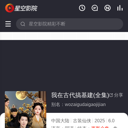






我在古代搞基建(全集)
分享

别名：wozaigudaigaojijian
中国大陆
古装仙侠
2025
6.0