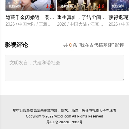
1.0
1.0
更新全集
更新全集
更新全集
隐藏千金闪婚遇上裴先生
重生真仙，了结尘间恩怨
获得返现
2026 / 中国大陆 / 王雅清＆朱城玮
2026 / 中国大陆 / 汪克强＆田诗园
2026 /
影视评论
共
0
条 “我在古代搞基建” 影评
星空影院
免费高清未删减电影、综艺、动漫、热播电视剧大全在线看
Copyright © 2022 wxbdl.com All Rights Reserved
苏ICP备2022017883号