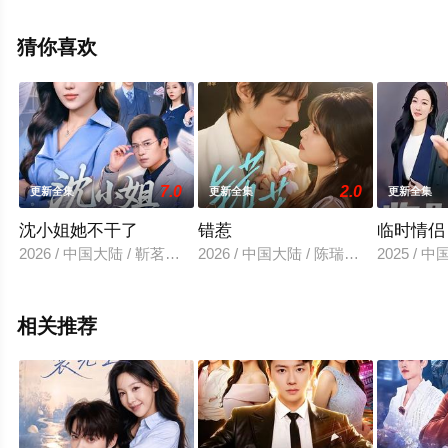
剧全集就上星空电影网，更多相关信息可移步至豆瓣电视
剧、电视猫或剧情网等平台了解。
猜你喜欢
7.0
2.0
更新全集
更新全集
更新全集
沈小姐她不干了
错惹
临时情侣
2026 / 中国大陆 / 靳茗程＆彭士腾
2026 / 中国大陆 / 陈瑞丰＆杨帆
2025 / 
相关推荐