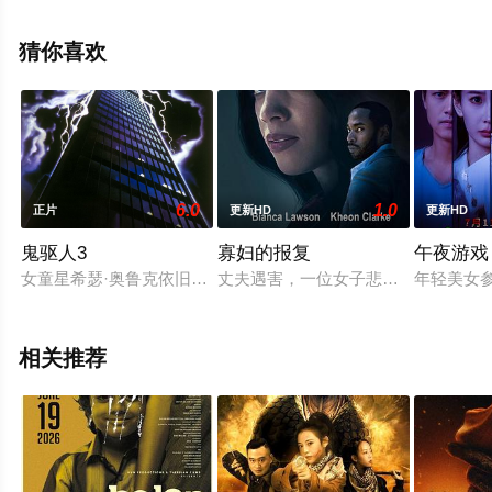
美国电影，手机免费观看高清无删减完整版电影大全就上
星空电影网，更多相关信息可移步至豆瓣电影、电视猫或
猜你喜欢
剧情网等平台了解。
6.0
1.0
正片
更新HD
更新HD
鬼驱人3
寡妇的报复
午夜游戏
女童星希瑟·奥鲁克依旧饰演恶鬼企图掳走的目标，可惜她本人
丈夫遇害，一位女子悲痛欲绝，她化
年轻美女
相关推荐