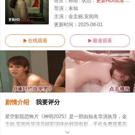
语言：
韩语
状态：
更新HD/高清
- 免费在线观看
导演：
未知
主演：
金圭丽,安闵尚
更新HD
更新时间：
2025-08-01
在线观看
极速观看


剧情介绍
我要评分
星空影院恐怖片《神明2025》是一部由知名导演执导，金
圭丽,安闵尚等演员精彩演绎的韩国电影，手机免费观看高
清无删减完整版电影大全就上星空电影网，更多相关信息
