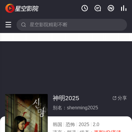






神明2025
分享

别名：shenming2025
韩国
恐怖
2025
2.0