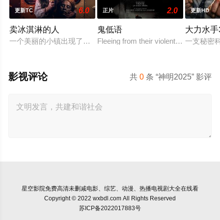
6.0
2.0
更新TC
正片
更新HD
卖冰淇淋的人
鬼低语
大力水手
一个美丽的小镇出现了一位神秘的冰淇淋小贩，他所供应的美味
Fleeing from their violent father, sibli
一支秘密
影视评论
共
0
条 “神明2025” 影评
星空影院
免费高清未删减电影、综艺、动漫、热播电视剧大全在线看
Copyright © 2022 wxbdl.com All Rights Reserved
苏ICP备2022017883号