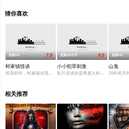
可移步至豆瓣电影、电视猫或剧情网等平台了解。
猜你喜欢
7.0
9.0
更新HD
更新HD中字
更新HD
蚌家镇怪谈
小小犯罪刺激
山鬼
民国初年，蚌家镇出现多起蚌神杀人案件，省警察局派纪鹤川为
影片讲述的是希腊人科斯塔、阿尔巴
20年前天
相关推荐