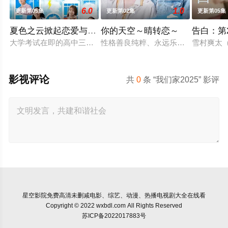
6.0
1.0
更新第05集
更新第02集
更新第05集
夏色之云掀起恋爱与风暴
你的天空～晴转恋～
告白：第
大学考试在即的高中三年级生武宫夏辉（深田龙生饰），在经历
性格善良纯粹、永远乐观开朗的阳光少
雪村爽太
影视评论
共
0
条 “我们家2025” 影评
星空影院
免费高清未删减电影、综艺、动漫、热播电视剧大全在线看
Copyright © 2022 wxbdl.com All Rights Reserved
苏ICP备2022017883号