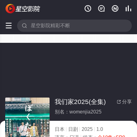






我们家2025(全集)
分享

别名：womenjia2025
日本
日剧
2025
1.0