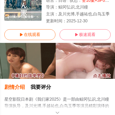
语言：
日语
状态：
全10集+SP02集
-
导演：
鲸冈弘识,北川瞳
主演：
及川光博,手越祐也,白鸟玉季
全10集+SP02集/全集
更新时间：
2025-12-30
在线观看
极速观看


剧情介绍
我要评分
星空影院日本剧《我们家2025》是一部由鲸冈弘识,北川瞳
导演执导，及川光博,手越祐也,白鸟玉季等演员精彩演绎的
日本电视剧，大结局剧情已揭晓（全10集+SP02集），手
