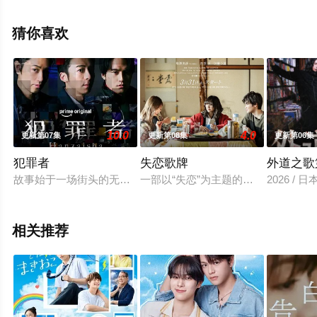
机免费观看高清无删减完整版电视剧全集就上星空电影
网，更多相关信息可移步至豆瓣电视剧、电视猫或剧情网
猜你喜欢
等平台了解。
10.0
4.0
更新第07集
更新第08集
更新第06集
犯罪者
失恋歌牌
外道之歌
故事始于一场街头的无差别杀人案。唯一幸存的青年修司（水上恒司
一部以“失恋”为主题的单元剧，细腻
2026 /
相关推荐