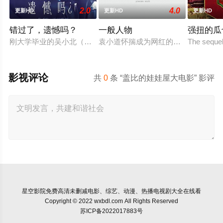
2.0
4.0
更新HD
更新HD
更新HD
错过了，遗憾吗？
一般人物
强扭的瓜
刚大学毕业的吴小北（庄达菲 饰）被初恋男友李天昊（周澄奧 
袁小道怀揣成为网红的梦想创作短视频
The sequel
影视评论
共
0
条 “盖比的娃娃屋大电影” 影评
星空影院
免费高清未删减电影、综艺、动漫、热播电视剧大全在线看
Copyright © 2022 wxbdl.com All Rights Reserved
苏ICP备2022017883号