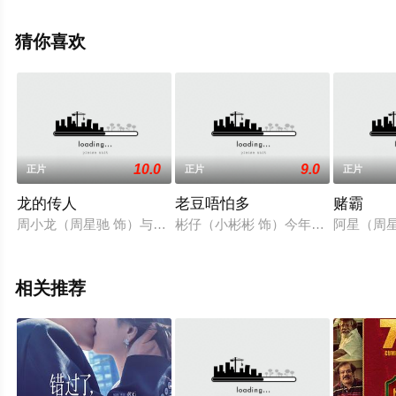
姬·洛,爱德华多·弗兰科,朱丽叶·多嫩菲尔德,杰森·曼楚克斯,
艾戈·乌迪姆,托马斯·列农,福琼·费姆斯特,梅丽莎·维亚西诺
猜你喜欢
尔,凯尔·穆尼,格洛丽亚等演员精彩演绎的加拿大,美国电
影，手机免费观看高清无删减完整版电影大全就上星空电
影网，更多相关信息可移步至豆瓣电影、电视猫或剧情网
等平台了解。
10.0
9.0
正片
正片
正片
龙的传人
老豆唔怕多
赌霸
周小龙（周星驰 饰）与父亲周飞鸿（元华 饰）生活在大澳，与
彬仔（小彬彬 饰）今年7岁了，天生
阿星（周
相关推荐