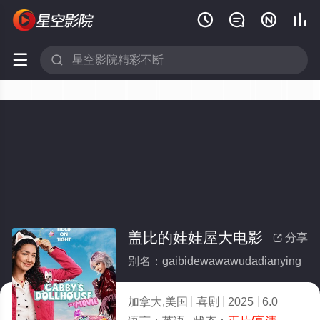






盖比的娃娃屋大电影
分享

别名：gaibidewawawudadianying
加拿大,美国
喜剧
2025
6.0