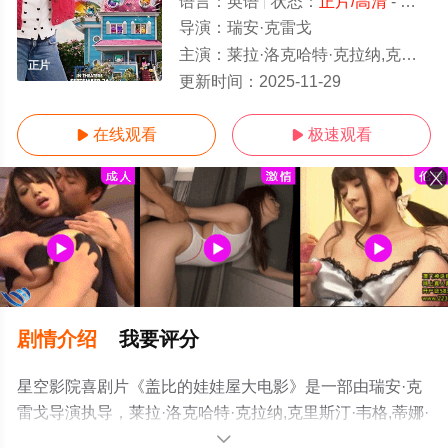
语言：
英语
状态：
正片/高清
- 免费在线观看
导演：
瑞安·克雷戈
主演：
莱拉·洛克哈特·克拉纳,克里斯汀·韦格,蒂娜·乌库,卡拉·塔萨拉,塔拉·斯特朗
正片
更新时间：
2025-11-29
在线观看
极速观看


剧情介绍
我要评分
星空影院喜剧片《盖比的娃娃屋大电影》是一部由瑞安·克
雷戈导演执导，莱拉·洛克哈特·克拉纳,克里斯汀·韦格,蒂娜·
乌库,卡拉·塔萨拉,塔拉·斯特朗,多诺万·巴顿,圣蒂·尼尔森,玛
