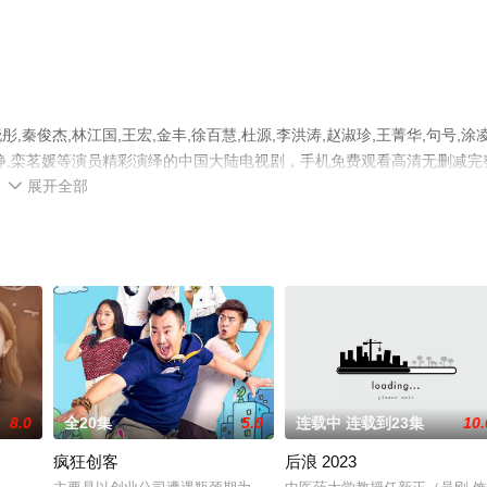
俊杰,林江国,王宏,金丰,徐百慧,杜源,李洪涛,赵淑珍,王菁华,句号,涂凌
,张静静,栾茗媛等演员精彩演绎的中国大陆电视剧，手机免费观看高清无删减完
展开全部
电视剧、电视猫或剧情网等平台了解。

8.0
全20集
5.0
连载中 连载到23集
10.
疯狂创客
后浪 2023