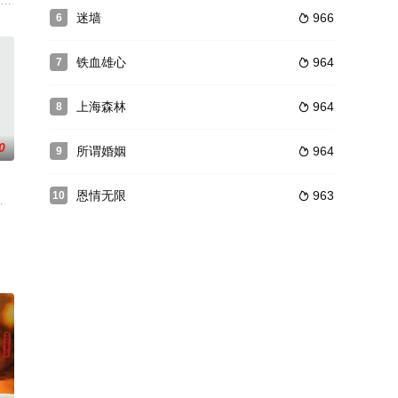
与两位新入职的热血青年，携手互助的帮公司渡过过瓶颈期的故事
饰）致力于广传中医，他辞职创办中医传承班，希望培养出真正能将中医之道传
迷墙
966
6

铁血雄心
964
7

上海森林
964
8

0
所谓婚姻
964
9

恩情无限
963
10

就此展开。性感妖娆的小
全，决定给侯爵请个私人保镖。安保公司女保镖伍十一被侯志荣相
同样的工作，到点到岗，无法打破被安排的生活和获得绝对的自由。地头虎原是游