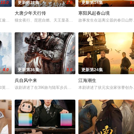
10.0
更新第12集
2.0
更新第14集
9.
大唐少年天行传
寒阳风起春山境
室的儿子，勇往直前与不明生物“人鱼”斗智斗勇，凭借着坚韧的信
江逾白长大以后，林知夏忽然对他说：“江逾白，我喜欢你，哲学和生物学意义上
猫女夜行、琵琶自燃、天王显圣、少年失踪......长安怪事扎堆？少
故事发生在远离尘嚣的春日山野
4.0
更新第36集
3.0
更新第24集
8.
兵自风中来
江海潮生
钞货币。根据党中央指示，高景波、徐邵梁、孙希光和黄鹰等人开始
和英国牛津，麦香通过视频向米良宣告：婚不结了。鹿鸣村开了锅，村民大骂麦
该剧讲述了在396旅与陆军步兵学院联合举办的小型军事演习中，郭
本剧讲述了状元实业家张謇创办