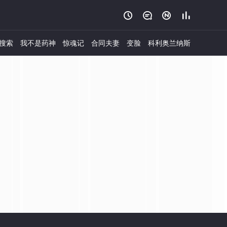




搜索
我不是药神
惊魂记
合同夫妻
变脸
科利奥兰纳斯