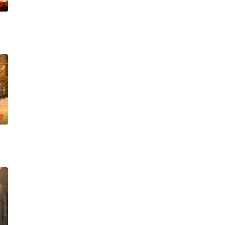
0
的喜欢。”那个夜晚，他
年神探慕天行携竹马神探社成员横扫诡事，从市井少年到长
，两个孤独的人因机缘巧合相遇。一人背负过往伤痕，避世居于深山；一人心
0
香是叛徒。麦香是婚前体检
子剑因不满演习流于形式，假传指令要求真打实抗，虽引发哗然
大生企业，实业报国的故事。甲午战争后，国家蒙羞，张謇虽高中状元，却渴