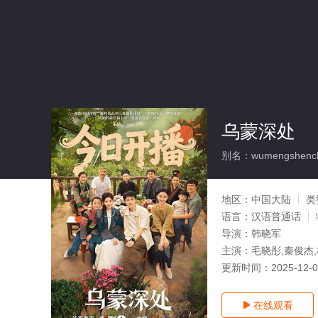
乌蒙深处
别名：wumengshenc
地区：
中国大陆
类
语言：
汉语普通话
导演：
韩晓军
主演：
毛晓彤,秦俊杰,
更新时间：
2025-12-
在线观看
