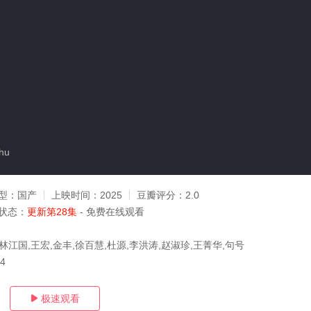
hu
型：
国产
上映时间：
2025
豆瓣评分：
2.0
状态：
更新第28集
- 免费在线观看
林江国,王宏,金丰,徐百慧,杜源,李洪涛,赵淑珍,王菁华,句号
04
极速观看
