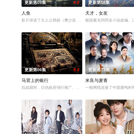
更新第09集
4.0
更新第16集
人鱼
天才，女友
影片讲述了主人公韩郝（樊少皇 饰）为了营救意外被困秘密实验
根据素光同同名小说改编。
更新第06集
9.0
更新第13集
马背上的银行
米良与麦青
抗战期间，日伪政府强行推广、使用由“中国准备银行”发行的伪
一根网线连接了中国鹿鸣村