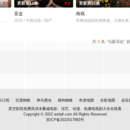
3.0
更新第12集
9.0
更新第13集
8.
盲盒
南戏
业挑战与境外竞争，通过创新实践实现本土设计理念突破的故事。
轻人，在沿海小城南安相遇相知，他们决心各展所长创办旅行社。他们以当地的特
2025 / 中国大陆 / 国产
军阀混战的民国奉城，玉佛头离
共
0
条 “乌蒙深处” 
S订阅
百度蜘蛛
神马爬虫
搜狗蜘蛛
奇虎地图
谷歌地图
必应
星空影院
免费高清未删减电影、综艺、动漫、热播电视剧大全在线看
Copyright © 2022 wxbdl.com All Rights Reserved
苏ICP备2022017883号