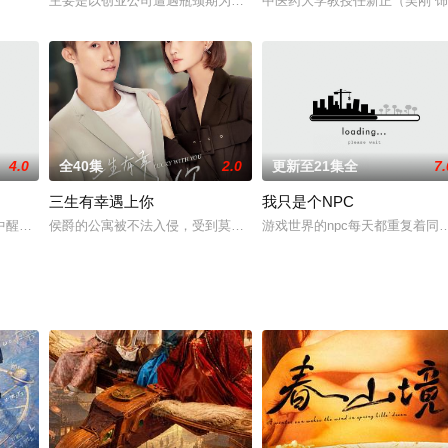
身体的某一部位。警法五人组不断穿梭于各大案发现场和解剖室中，寻
主要是以创业公司遭遇瓶颈期为背景，讲述了四位陷入焦虑的老员工
中医药大学教授任新正（吴刚 
4.0
全40集
2.0
更新至21集全
7.
三生有幸遇上你
我只是个NPC
精神，同敌人展开了争锋相对的斗争。在司令员薛宏晖的领导下，侦察
中醒来，竟然发现自己被囚禁在一间昏暗的密室里，一场非比寻常的“捆绑”游戏
侯爵的公寓被不法入侵，受到莫名的死亡威胁。侯志荣担心儿子的安
游戏世界的npc每天都重复着