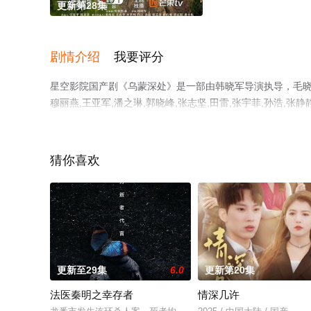
更新第28集
剧情介绍
我要评分
星空影院国产剧《乌蒙深处》是一部由韩晓军导演执导，毛晓彤,秦
穆丽燕,王亚军,潘之琳,郭晓峰,张志坚,田雷,张宇菲,孙浩
版电视剧全集就上星空电影网，更多相关信息可移步至豆瓣
猜你喜欢
更新至29集
6.0
更新第20集
法医秦明之幸存者
情深几许