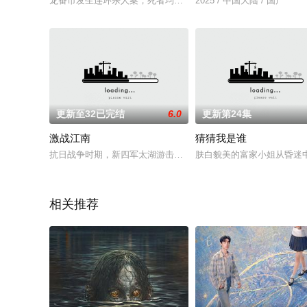
龙番市发生连环杀人案，死者均为女性，尸体无一例外的丢失了
2025 / 中国大陆 / 国产
更新至32已完结
6.0
更新第24集
激战江南
猜猜我是谁
抗日战争时期，新四军太湖游击纵队，发扬中华民族顽强不屈的
肤白貌美的富家小姐从昏迷
相关推荐