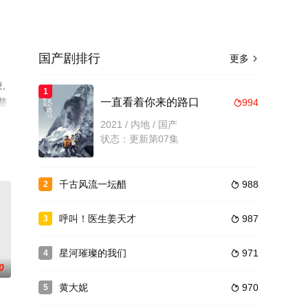
国产剧排行
更多

,
1
整
一直看着你来的路口
994

2021 / 内地 / 国产
状态：更新第07集
千古风流一坛醋
988
2

呼叫！医生姜天才
987
3

星河璀璨的我们
971
4

0
黄大妮
970
5
