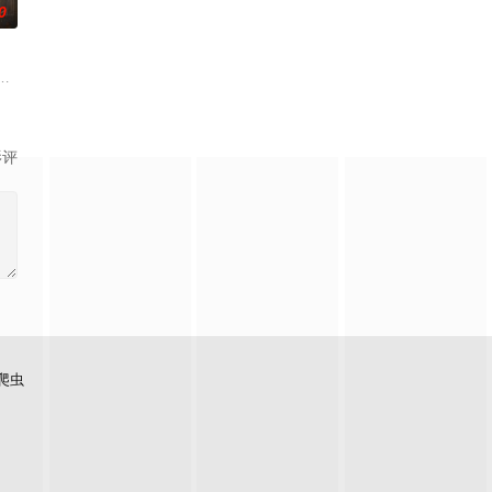
0
色人文与美食为引，用真
奇失窃，戏班主横尸戏台，将冷血少帅许又安与昆曲名伶荣筱楠推向不死不休
影评
爬虫