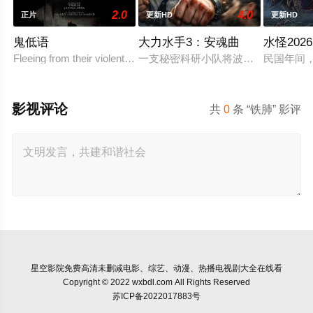
2.0
4.0
正片
更新HD
更新HD
鬼低语
大力水手3：安魂曲
水怪2026
Fleeing from their violent father, siblings Luci?a and Adri
一支秘密科研小队将波派囚禁在地下
民国年间
影视评论
共
0
条 “铁肺” 影评
星空影院
免费高清未删减电影、综艺、动漫、热播电视剧大全在线看
Copyright © 2022 wxbdl.com All Rights Reserved
苏ICP备2022017883号