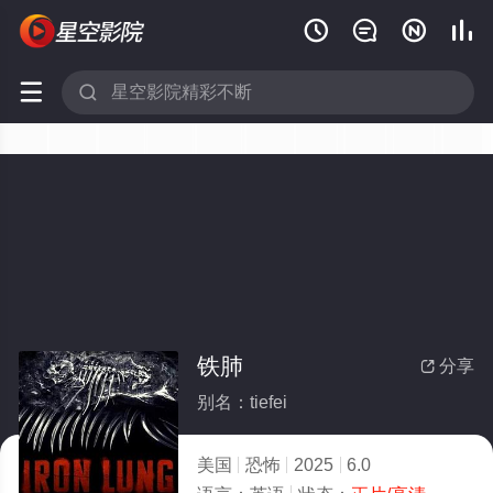






铁肺
分享

别名：tiefei
美国
恐怖
2025
6.0