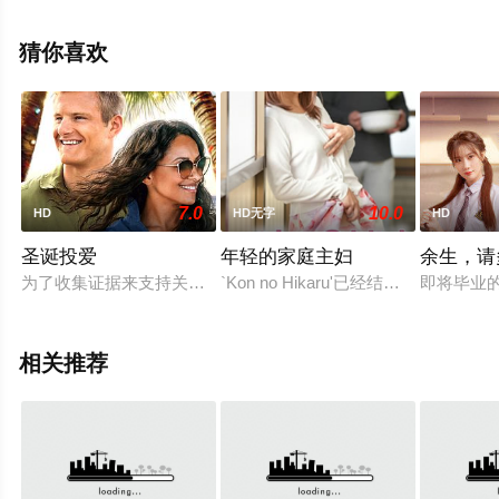
空电影网，更多相关信息可移步至豆瓣电影、电视猫或剧
情网等平台了解。
猜你喜欢
7.0
10.0
HD
HD无字
HD
圣诞投爱
年轻的家庭主妇
余生，请
为了收集证据来支持关闭一个位于热带的美国空军基地，一位做
`Kon no Hikaru'已经结婚
即将毕业
相关推荐