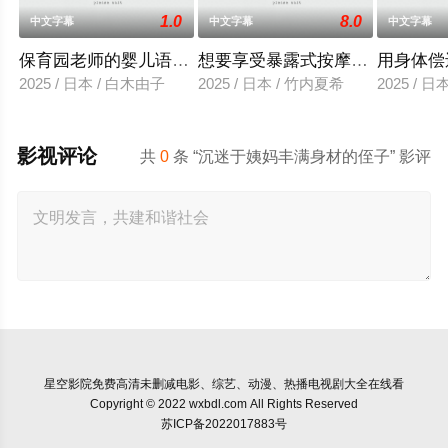
1.0
8.0
中文字幕
中文字幕
中文字幕
保育园老师的婴儿语让人超兴奋
想要享受暴露式按摩的已婚女子
用身体偿
2025 / 日本 / 白木由子
2025 / 日本 / 竹内夏希
2025 / 
影视评论
共
0
条 “沉迷于姨妈丰满身材的侄子” 影评
星空影院
免费高清未删减电影、综艺、动漫、热播电视剧大全在线看
Copyright © 2022 wxbdl.com All Rights Reserved
苏ICP备2022017883号