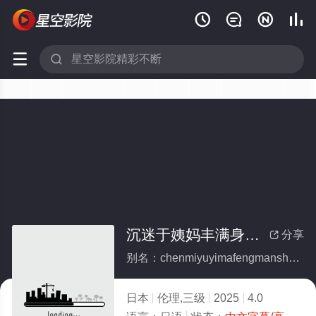






沉迷于姨妈丰满身材的侄子
分享

别名：chenmiyuyimafengmanshencaidezhizi
日本
伦理,三级
2025
4.0