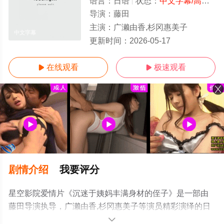
语言：
日语
状态：
中文字幕/高清
- 
导演：
藤田
主演：
广濑由香,杉冈惠美子
中文字幕
更新时间：
2026-05-17
在线观看
极速观看


剧情介绍
我要评分
星空影院爱情片《沉迷于姨妈丰满身材的侄子》是一部由
藤田导演执导，广濑由香,杉冈惠美子等演员精彩演绎的日
本电影，手机免费观看高清无删减完整版电影大全就上星
