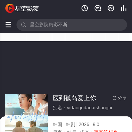






医到孤岛爱上你
分享

别名：yidaogudaoaishangni
韩国
韩剧
2026
9.0