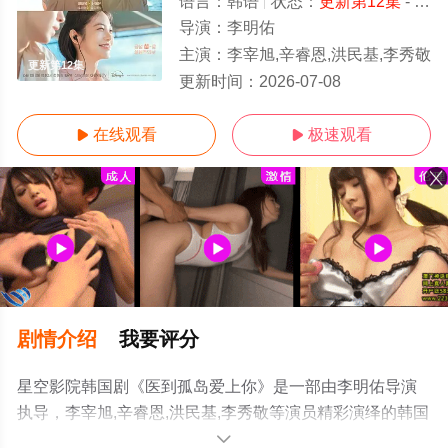
语言：
韩语
状态：
更新第12集
- 免费在线观看
导演：
李明佑
主演：
李宰旭,辛睿恩,洪民基,李秀敬
更新第12集
更新时间：
2026-07-08
在线观看
极速观看


剧情介绍
我要评分
星空影院韩国剧《医到孤岛爱上你》是一部由李明佑导演
执导，李宰旭,辛睿恩,洪民基,李秀敬等演员精彩演绎的韩国
电视剧，手机免费观看高清无删减完整版电视剧全集就上
