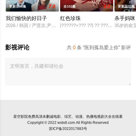
7.0
9.0
更新至93集
全102集
更新至03集
我们愉快的好日子
红色珍珠
杀手妈咪
2026 / 韩国 / 严贤京,尹仲勋,申正允,尹多英,金惠玉,鲜于在德,
[??????=??? ??] ?? ???? ?? ?? ??? ??
35岁的
影视评论
共
0
条 “医到孤岛爱上你” 影评
星空影院
免费高清未删减电影、综艺、动漫、热播电视剧大全在线看
Copyright © 2022 wxbdl.com All Rights Reserved
苏ICP备2022017883号