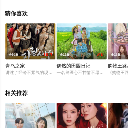
星空电影网，更多相关信息可移步至豆瓣电视剧、电视猫
或剧情网等平台了解。
猜你喜欢
10.0
8.0
全50集
全12集
全16集
青鸟之家
偶然的田园日记
购物王路
讲述了经济不紧气的现实世界中，父母和子女之间发生的故事，
一名兽医心不甘情不愿地从大城市搬
《购物王
相关推荐