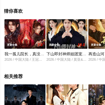
高清无删减完整版电视剧全集就上星空电影网，更多相关
信息可移步至豆瓣电视剧、电视猫或剧情网等平台了解。
猜你喜欢
7.0
10.0
更新全集
更新全集
更新全集
我一孤儿院长，真没想当武林盟主
下山即封神师姐团宠我一人
再造山河
2026 / 中国大陆 / 王冠彭&刘雪婷
2026 / 中国大陆 / 莫亚&天天
2026 /
相关推荐