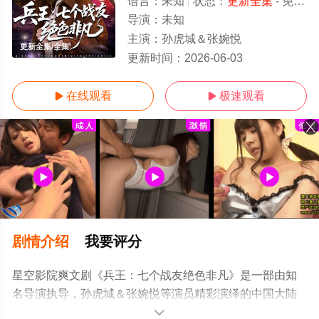
语言：
未知
状态：
更新全集
- 免费在线观看
导演：
未知
主演：
孙虎城＆张婉悦
更新全集/全集
更新时间：
2026-06-03
在线观看
极速观看


剧情介绍
我要评分
星空影院爽文剧《兵王：七个战友绝色非凡》是一部由知
名导演执导，孙虎城＆张婉悦等演员精彩演绎的中国大陆
电视剧，大结局剧情已揭晓（更新全集），手机免费观看
