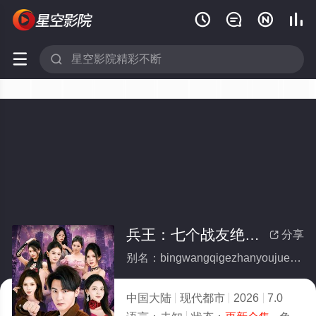






兵王：七个战友绝色非凡(全集)
分享

别名：bingwangqigezhanyoujuesefeifan
中国大陆
现代都市
2026
7.0