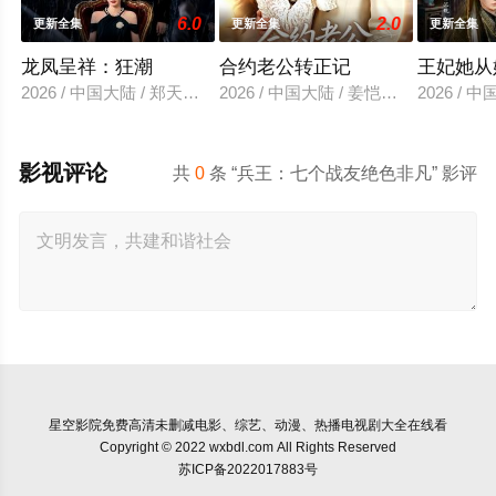
6.0
2.0
更新全集
更新全集
更新全集
龙凤呈祥：狂潮
合约老公转正记
王妃她从
2026 / 中国大陆 / 郑天龙＆汪心宇
2026 / 中国大陆 / 姜恺琳＆王厂
2026 /
影视评论
共
0
条 “兵王：七个战友绝色非凡” 影评
星空影院
免费高清未删减电影、综艺、动漫、热播电视剧大全在线看
Copyright © 2022 wxbdl.com All Rights Reserved
苏ICP备2022017883号