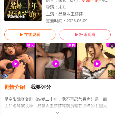
语言：
未知
状态：
更新全集
- 免费在线观看
导演：
未知
主演：
易馨＆王莎莎
更新全集/全集
更新时间：
2026-06-09
在线观看
极速观看


剧情介绍
我要评分
星空影院爽文剧《结婚二十年，我不再忍气吞声》是一部
由知名导演执导，易馨＆王莎莎等演员精彩演绎的中国大
陆电视剧，大结局剧情已揭晓（更新全集），手机免费观
