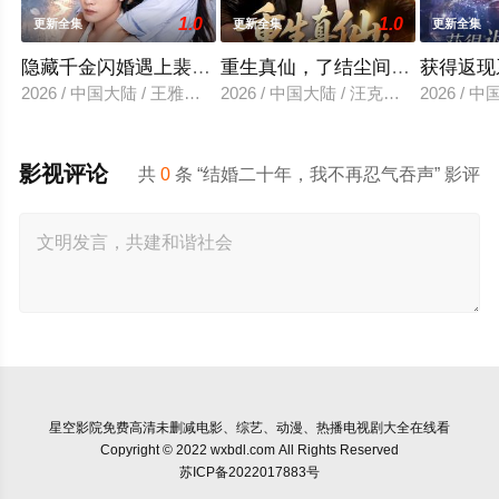
1.0
1.0
更新全集
更新全集
更新全集
隐藏千金闪婚遇上裴先生
重生真仙，了结尘间恩怨
获得返现
2026 / 中国大陆 / 王雅清＆朱城玮
2026 / 中国大陆 / 汪克强＆田诗园
2026 /
影视评论
共
0
条 “结婚二十年，我不再忍气吞声” 影评
星空影院
免费高清未删减电影、综艺、动漫、热播电视剧大全在线看
Copyright © 2022 wxbdl.com All Rights Reserved
苏ICP备2022017883号