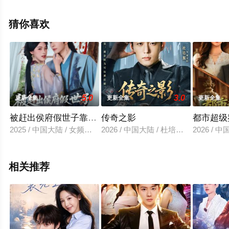
看高清无删减完整版电视剧全集就上星空电影网，更多相
关信息可移步至豆瓣电视剧、电视猫或剧情网等平台了
猜你喜欢
解。
5.0
3.0
更新全集
更新全集
更新全集
被赶出侯府假世子靠科举逆袭权臣1
传奇之影
都市超级
2025 / 中国大陆 / 女频恋爱
2026 / 中国大陆 / 杜培源＆郭祥
2026 /
相关推荐