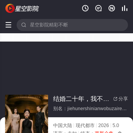






结婚二十年，我不再忍气吞声(全集)
分享

别名：jiehunershinianwobuzairenqitunsheng
中国大陆
现代都市
2026
5.0