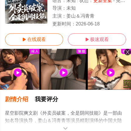
语言：
未知
状态：
更新全集
- 免费在线观看
导演：
未知
主演：
姜山＆冯青青
更新全集/全集
更新时间：
2026-06-18
在线观看
极速观看


剧情介绍
我要评分
星空影院爽文剧《外卖员破案，全是阴间技能》是一部由
知名导演执导，姜山＆冯青青等演员精彩演绎的中国大陆
电视剧，大结局剧情已揭晓（更新全集），手机免费观看
