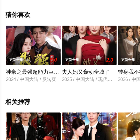
高清无删减完整版电视剧全集就上星空电影网，更多相关
信息可移步至豆瓣电视剧、电视猫或剧情网等平台了解。
猜你喜欢
3.0
2.0
更新全集
更新全集
更新全集
神豪之最强超能力巨富崛起
夫人她又轰动全城了
转身我不
2024 / 中国大陆 / 反转爽
2025 / 中国大陆 / 现代都市
2026 /
相关推荐