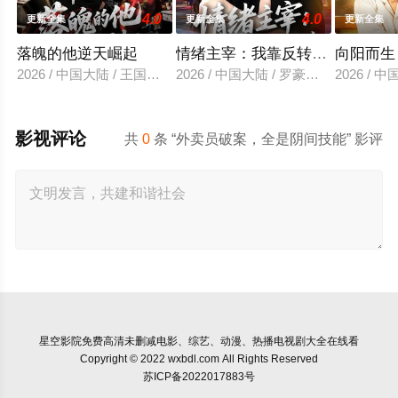
4.0
4.0
更新全集
更新全集
更新全集
落魄的他逆天崛起
情绪主宰：我靠反转人生封神
向阳而生
2026 / 中国大陆 / 王国豪杰＆诗语＆梁辰羽
2026 / 中国大陆 / 罗豪宇＆陈昕乔
2026 /
影视评论
共
0
条 “外卖员破案，全是阴间技能” 影评
星空影院
免费高清未删减电影、综艺、动漫、热播电视剧大全在线看
Copyright © 2022 wxbdl.com All Rights Reserved
苏ICP备2022017883号