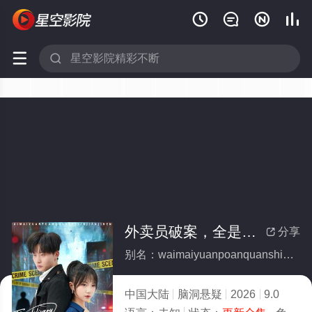






外卖员破案，全是阴间技能(全集)
分享

别名：waimaiyuanpoanquanshiyinjianjineng
中国大陆
脑洞悬疑
2026
9.0