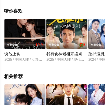
视剧全集就上星空电影网，更多相关信息可移步至豆瓣电
视剧、电视猫或剧情网等平台了解。
猜你喜欢
10.0
7.0
更新全集
更新全集
更新全集
诱他上钩
我有食神老祖宗摆点地摊怎么了
踹掉渣男
2025 / 中国大陆 / 女频恋爱
2025 / 中国大陆 / 现代都市
2024 / 
相关推荐