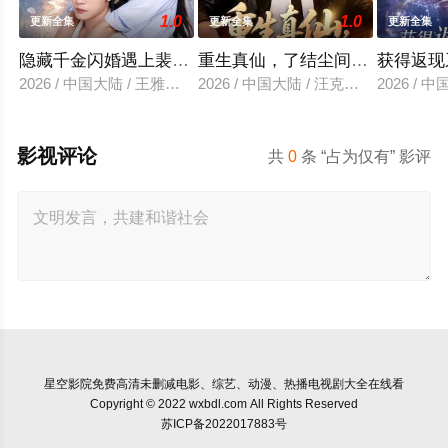
1.0
1.0
更新全集
更新全集
更新全集
隐藏千金闪婚遇上裴先生
重生真仙，了结尘间恩怨
获得返现
2026 / 中国大陆 / 王雅清＆朱城玮
2026 / 中国大陆 / 汪克强＆田诗园
2026 /
影视评论
共
0
条 “占为仅有” 影评
星空影院
免费高清未删减电影、综艺、动漫、热播电视剧大全在线看
Copyright © 2022 wxbdl.com All Rights Reserved
苏ICP备2022017883号