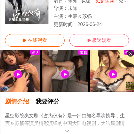
语言：
未知
状态：
更新全集
- 免费在线观看
导演：
未知
主演：
生宸＆苏畅
更新全集/全集
更新时间：
2026-06-24
在线观看
极速观看


剧情介绍
我要评分
星空影院爽文剧《占为仅有》是一部由知名导演执导，生
宸＆苏畅等演员精彩演绎的中国大陆电视剧，大结局剧情
已揭晓（更新全集），手机免费观看高清无删减完整版电
