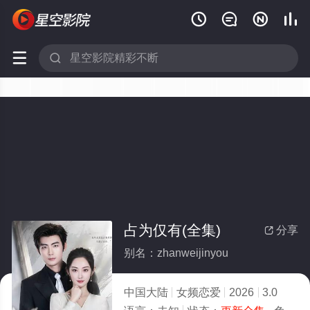






占为仅有(全集)
分享

别名：zhanweijinyou
中国大陆
女频恋爱
2026
3.0