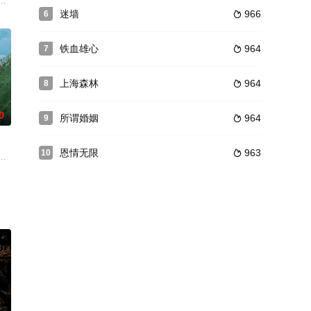
发现双方父母正在秘密黄
25年的现代都市，他因与现代人不同的言行与家国执念引发
位之争。晏清殊遭人陷害被退婚，在家破人亡之际被萧景炎所救。二人结盟回
迷墙
966
6

铁血雄心
964
7

上海森林
964
8

0
所谓婚姻
964
9

恩情无限
963
10

员以演奏为掩护，秘密传
到痕迹清道夫，揭开一桩桩人性悲剧。随着调查深入，邱晨惊觉所
散心，与基层干部焦力相遇。在共同的恩师尹长英的指引下，任臻决定帮助焦