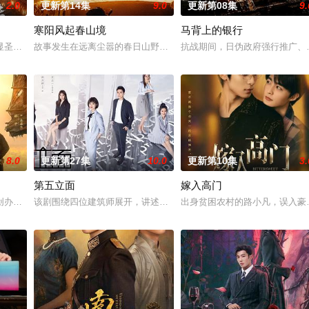
2.0
更新第14集
9.0
更新第08集
9.
寒阳风起春山境
马背上的银行
“江逾白，我喜欢你，哲学和生物学意义上的喜欢。”那个夜晚，他
圣、少年失踪......长安怪事扎堆？少年神探慕天行携竹马神探社成员横扫诡
故事发生在远离尘嚣的春日山野，两个孤独的人因机缘巧合相遇。一
抗战期间，日伪政府强行推广、
8.0
更新第27集
10.0
更新第10集
3.
第五立面
嫁入高门
室的儿子，勇往直前与不明生物“人鱼”斗智斗勇，凭借着坚韧的信
创办大生企业，实业报国的故事。甲午战争后，国家蒙羞，张謇虽高中状元，却
该剧围绕四位建筑师展开，讲述了他们在中意合作项目中面对专业挑
出身贫困农村的路小凡，误入豪