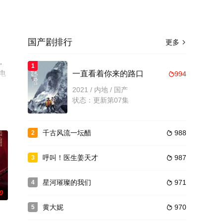
国产剧排行
更多

,
1
电
一直看着你来的路口
994

2021 / 内地 / 国产
状态：更新第07集
千古风流一坛醋
988
2

呼叫！医生姜天才
987
3

星河璀璨的我们
971
4

0
黄大妮
970
5
