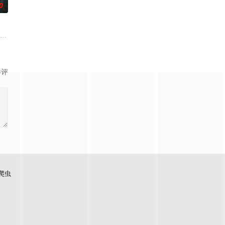
0
帅许又安与昆曲名伶荣筱楠推向不死不休的对立绝境。而他们不知
市 海南越酷文化传媒有限公司
影评
爬虫