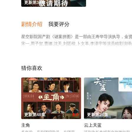
更新第34集
剧情介绍
我要评分
星空影院国产剧《谜案拼图》是一部由王寿华导演执导，金贤正,袁
宋一,周子贺,曹娜,沈天,刘廷楷,卜文革,李泽宇等演员精
影网，更多相关信息可移步至豆瓣电视剧、电视猫或剧情网
猜你喜欢
更新第48集
8.0
更新第24集
主角
云上天蓝