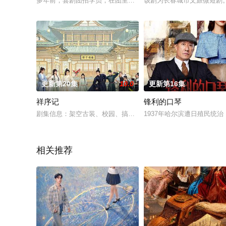
多年前，县剧团招学员，在团里任司鼓的胡三元（张嘉益 饰）替
该剧为长春城市文旅微短剧
更新第20集
10.0
更新第16集
祥序记
锋利的口琴
剧集信息：架空古装、校园、搞笑剧集规格：12分钟/20集拍摄周期
1937年哈尔滨遭日殖民
相关推荐