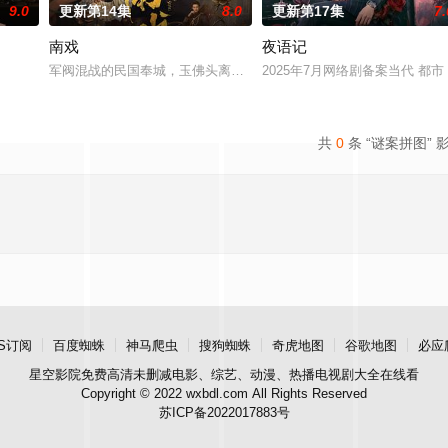
9.0
更新第14集
8.0
更新第17集
7.
南戏
夜语记
女奚圆（姜贞羽 饰）因意外踏入玄机界，继而卷入虎云国内乱的漩
军阀混战的民国奉城，玉佛头离奇失窃，戏班主横尸戏台，将冷血少
2025年7月网络剧备案当代 都
共
0
条 “谜案拼图” 
S订阅
百度蜘蛛
神马爬虫
搜狗蜘蛛
奇虎地图
谷歌地图
必应
星空影院
免费高清未删减电影、综艺、动漫、热播电视剧大全在线看
Copyright © 2022 wxbdl.com All Rights Reserved
苏ICP备2022017883号