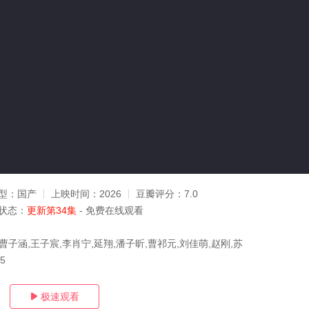
型：
国产
上映时间：
2026
豆瓣评分：
7.0
状态：
更新第34集
- 免费在线观看
曹子涵,王子宸,李肖宁,延翔,潘子昕,曹祁元,刘佳萌,赵刚,苏
15
极速观看
