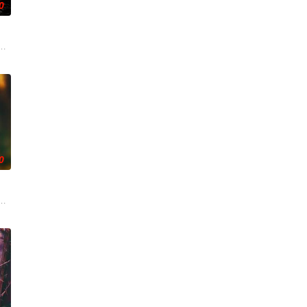
0
事，从市井少年到长
人背负过往伤痕，避世居于深山；一人心怀迷茫，于旅途中误入这
使用由“中国准备银行”发行的伪钞货币。根据党中央指示，高景波、徐邵梁、
0
渴望寻求强国之路。他毅然
战与境外竞争，通过创新实践实现本土设计理念突破的故事。
门，成为京城高官家族的入赘女婿。原以为这场婚姻能改变人生，却发现自己