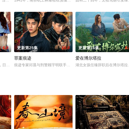
外甥女报名，将年少的她改名易秦娥（刘浩存 饰）从家乡带出来学
。当年奇怪分手的蓝小川（金子璇 饰）与云飞（耿业庭 饰）在航空展重逢，却
1941年，南侨机工林耀祖在滇缅公路遇到日军轰炸，意外穿越至20
昌和二十四年，太祖驾崩引发继
6.0
更新第25集
10.0
更新第16集
8.
罪案痕迹
爱在博尔塔拉
：20天播出平台：芒果tv出品方：芒果tv、大芒剧场联
统治，日伪残酷围剿抗日力量。哈尔滨口琴社实为中共地下情报据点，秦娜带领社
痕迹专家邱晨与刑警顾宇明联手侦破五桩离奇案件，从丈夫离奇死亡
湖北女孩任臻辞职后在博尔塔拉