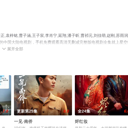
梓铭,曹子涵,王子宸,李肖宁,延翔,潘子昕,曹祁元,刘佳萌,赵刚,苏雨润
彩演绎的中国大陆电视剧，手机免费观看高清无删减完整版电视剧全集就上星空
展开全部
等平台了解。

7.0
更新第25集
8.0
全24集
6.
一见·南侨
烬红妆