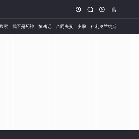




搜索
我不是药神
惊魂记
合同夫妻
变脸
科利奥兰纳斯