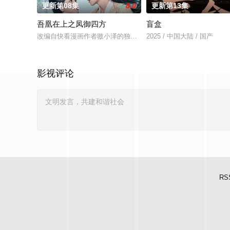
更新第08集
8.0
更新第13集
吾凰在上之凤御四方
盲盒
改编自快看漫画作者嗷小泽的独家连载漫画《吾凰在上》。现代少
2025 / 中国大陆 / 国产
影视评论
RS