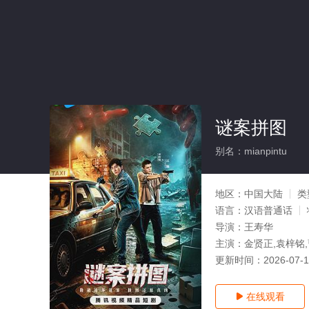
谜案拼图
别名：mianpintu
地区：
中国大陆
类
语言：
汉语普通话
导演：
王寿华
主演：
金贤正,袁梓铭,
更新时间：
2026-07-
在线观看
