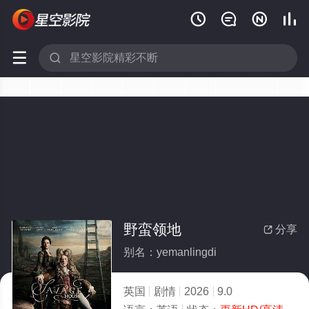






野蛮领地
分享

别名：yemanlingdi
英国
剧情
2026
9.0