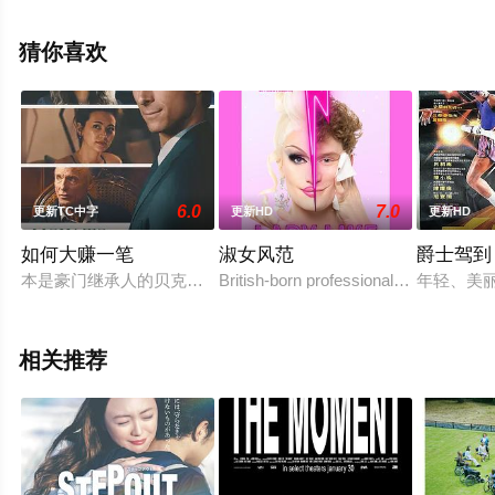
巴斯蒂安·阿梅斯托,理查德·麦凯布,杰克·法辛,迈尔斯·贾普,
基拉·洛德·卡西迪,艾琳·巴特尔,Shiona·Brown,Dominic等演
猜你喜欢
员精彩演绎的英国电影，手机免费观看高清无删减完整版
电影大全就上星空电影网，更多相关信息可移步至豆瓣电
影、电视猫或剧情网等平台了解。
6.0
7.0
更新TC中字
更新HD
更新HD
如何大赚一笔
淑女风范
爵士驾到
本是豪门继承人的贝克特·雷德费洛（格伦·鲍威尔 Glen Powe
British-born professional ballet dance
年轻、美
相关推荐