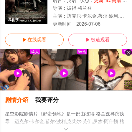
语言：
英语
状态：
更新HD/高清
- 免费在线观看
导演：
彼得·格兰兹
主演：
迈克尔·卡尔金,蓓尔·波利,克莱尔·芙伊,罗杰·阿什顿-格里菲斯,理查德·E·
更新HD
更新时间：
2026-07-06
在线观看
极速观看


剧情介绍
我要评分
星空影院剧情片《野蛮领地》是一部由彼得·格兰兹导演执
导，迈克尔·卡尔金,蓓尔·波利,克莱尔·芙伊,罗杰·阿什顿-格
里菲斯,理查德·E·格兰特,薇琪·佩珀代因,安格斯·肯尼迪,塞
