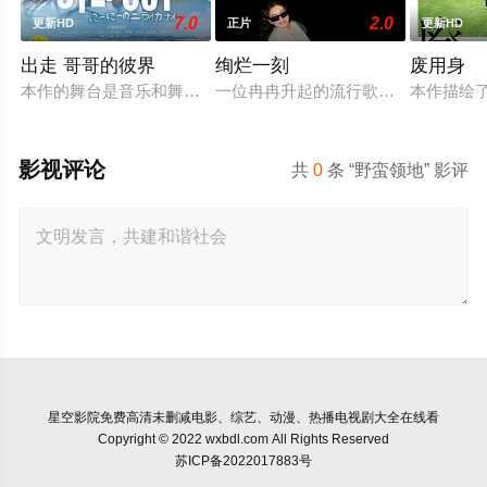
7.0
2.0
更新HD
正片
更新HD
出走 哥哥的彼界
绚烂一刻
废用身
本作的舞台是音乐和舞蹈融入生活的冲绳。与母亲朱音、妹妹舞
一位冉冉升起的流行歌手在为她的巡
本作描绘
影视评论
共
0
条 “野蛮领地” 影评
星空影院
免费高清未删减电影、综艺、动漫、热播电视剧大全在线看
Copyright © 2022 wxbdl.com All Rights Reserved
苏ICP备2022017883号