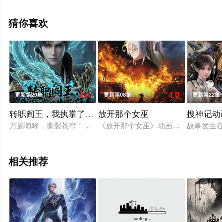
移步至豆瓣动漫、电视猫或剧情网等平台了解。
猜你喜欢
2.0
4.0
更新第20集
更新第08集
更新第22集
转职阎王，我执掌了生死簿AI漫剧版
放开那个女巫
搜神记动
万族咆哮，撕裂苍穹！全面转职时代彻底降临！觉醒日，李一觉
《放开那个女巫》动画最新预告：真
故事发生
相关推荐