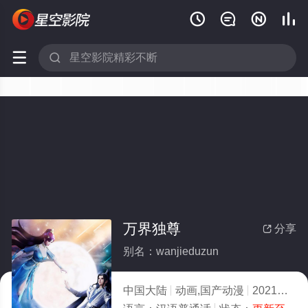






万界独尊
分享

别名：wanjieduzun
中国大陆
动画,国产动漫
2021
7.0