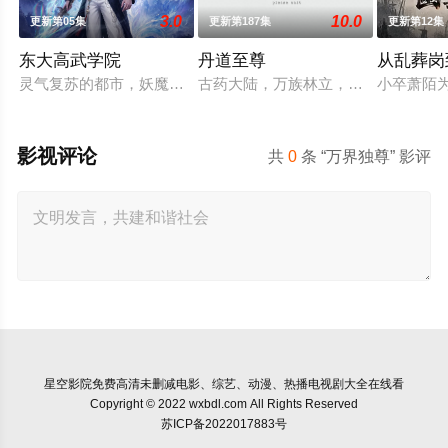
3.0
10.0
更新第05集
更新第187集
更新第12集
东大高武学院
丹道至尊
从乱葬岗
灵气复苏的都市，妖魔入侵威胁来袭，天生废灵根的少年秦雨体
古药大陆，万族林立，丹师为尊，阴
小卒萧陌
影视评论
共
0
条 “万界独尊” 影评
星空影院
免费高清未删减电影、综艺、动漫、热播电视剧大全在线看
Copyright © 2022 wxbdl.com All Rights Reserved
苏ICP备2022017883号