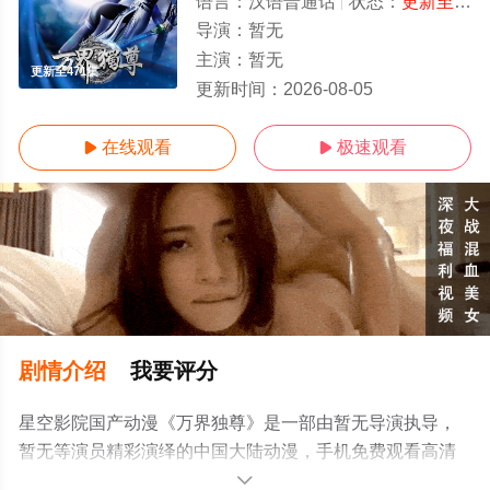
语言：
汉语普通话
状态：
更新至471集
导演：
暂无
主演：
暂无
更新至471集
更新时间：
2026-08-05
在线观看
极速观看


剧情介绍
我要评分
星空影院国产动漫《万界独尊》是一部由暂无导演执导，
暂无等演员精彩演绎的中国大陆动漫，手机免费观看高清
无删减完整版动漫全集就上星空电影网，更多相关信息可
