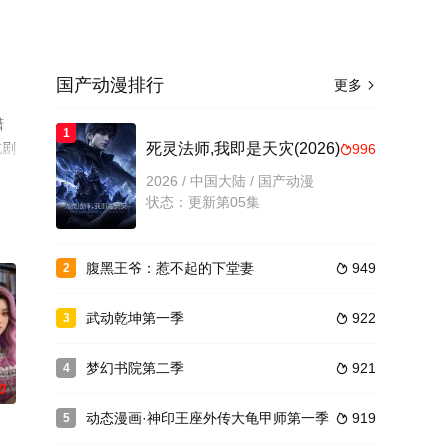
国产动漫排行
更多

潇
1
或剧
死灵法师,我即是天灾(2026)
996

2026 / 中国大陆 / 国产动漫
状态：更新第05集
腹黑王爷：惹不起的下堂妻
949
2

武动乾坤第一季
922
3

梦幻书院第二季
921
4

0
动态漫画·神印王座外传大龟甲师第一季
919
5
