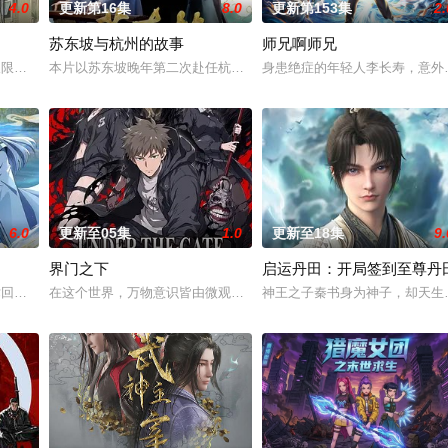
4.0
更新第16集
8.0
更新第153集
2.
苏东坡与杭州的故事
师兄啊师兄
溪沙、赤霞峰、风吟山庄、无尘岛、轩辕门五大宗门共同守护，仙道
破限制，达到某种非凡成就，往往伴随着一种神秘感，让人们产生敬畏和好奇。
本片以苏东坡晚年第二次赴任杭州，与老友佛印（一心想将苏东坡渡
身患绝症的年轻人李长寿，意外
6.0
更新至05集
1.0
更新至18集
9.
界门之下
启运丹田：开局签到至尊丹
术回战》总作监西位辉实，联手打造国风武侠与星际科幻对撞的高燃新番！改编
在这个世界，万物意识皆由微观粒?构成，而岚海少年林野天生自带 “招魂
神王之子秦书身为神子，却天生