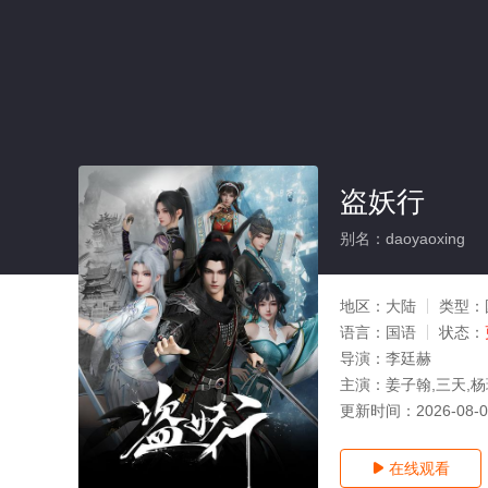
盗妖行
别名：daoyaoxing
地区：
大陆
类型：
语言：
国语
状态：
导演：
李廷赫
主演：
姜子翰,三天,杨
更新时间：
2026-08-
在线观看
