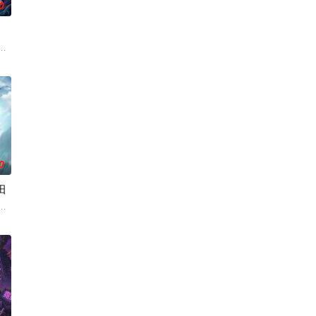
0
这10支故事里，将有怎
入佛门）、辽国女粉丝耶律云（原型为高丽使者之子金富轼与金富
重生在封神大战之前的上古时代，成了一个炼气士。为了修得长生不老且能在
0
田
自文舟创作的小说。被妖族
” 体质，是“游魂圈”公认的 “人体快捷酒店”，整
凡体凡命，受尽天道界众人部夷厌弃甚至要被夺去神子身份，贬入凡间。直到