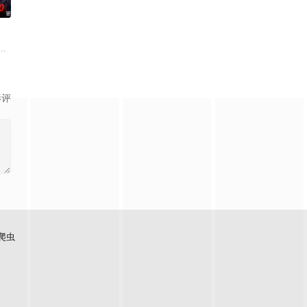
0
与伙伴再度开启一场与古
地死亡峡谷。必死无疑的秦尘，却意外触发神秘古剑的力量……
芜危机，四处出现作乱的暗影生灵。四位勇敢正义的猎魔女携手并肩，在危机
影评
爬虫