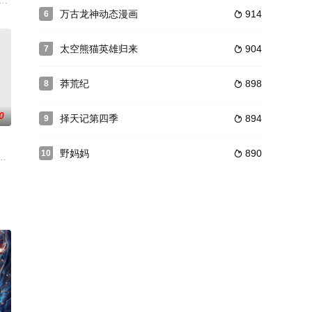
气风发，不断绽放着属于他
工机巧之术，某日在路上无意间卷入一起皇宫秘宝失窃案，由此结
对未来的预知，他先凭彩票斩获巨奖，开启逆袭之路。在同学会上，他直面拜金前
万古龙神动态漫画
914
6

太空熊猫英雄归来
904
7

莽荒纪
898
8

0
择天记第四季
894
9

野妈妈
890
10

家坦白，并当众展示穿越能
6岁这年代替妹妹千云裳嫁入夜王府，传说夜幽冥性情古怪，冷
能，被视为不详之人养在灵云山上，16岁这年代替妹妹千云裳嫁入夜王府，传