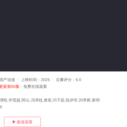
国产动漫
上映时间：
2026
豆瓣评分：
6.0
更新第50集
- 免费在线观看
瑨晗,毕莹超,阿沁,冯泽锐,唐策,闫子蔚,阮伊菲,刘李桥,家明
05
极速观看
