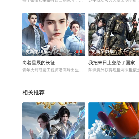
每个都市女生都有自己的色号，每个色号都有自己的故事。本作
苏宇成功考入大夏文明学府
更新第16集
9.0
更新至31集
向着星辰的长征
我把末日上交给了国家
青年火箭研发工程师潘高峰出生于1980年代，研究生毕业后进
陈锋意外获得现世与末世废
相关推荐