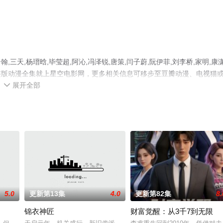
天,杨瑨晗,毕莹超,阿沁,冯泽锐,唐策,闫子蔚,阮伊菲,刘李桥,家明,康
整版动漫全集就上星空电影网，更多相关信息可移步至豆瓣动漫、电视猫
展开全部

5.0
更新第13集
4.0
更新第82集
8.
锦衣神匠
财富觉醒：从3千7到无限