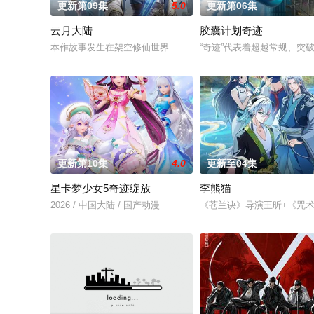
更新第09集
5.0
更新第06集
云月大陆
胶囊计划奇迹
本作故事发生在架空修仙世界——云月大陆。 大陆鼎盛时期由浣
“奇迹”代表着超越常规、突
更新第10集
4.0
更新至04集
星卡梦少女5奇迹绽放
李熊猫
2026 / 中国大陆 / 国产动漫
《苍兰诀》导演王昕+《咒