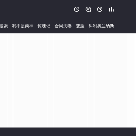




搜索
我不是药神
惊魂记
合同夫妻
变脸
科利奥兰纳斯