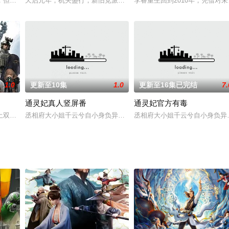
品是基于现代都市生活，一个高频更新、表达观点感悟，引发情感共鸣
，但研究院的目标竟然与万族图册有惊人的相似！这里面有什么关联吗？少年意
天启元年，机关盛行，新旧党派，争权谋乱。齐南府秀才沈问，擅木
李睿重生回到2010年，凭借
1.0
更新至10集
1.0
更新至16集已完结
7.
通灵妃真人竖屏番
通灵妃官方有毒
入我国运载火箭的摇篮——航天一院，并有幸成为我国最大推力的运
土双向穿越的能力，没有选择独行倒卖，而是带着丧尸样本与基因药剂主动向国
丞相府大小姐千云兮自小身负异能，被视为不详之人养在灵云山上，1
丞相府大小姐千云兮自小身负异