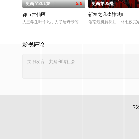
更新至201集
9.0
更新第09集
都市古仙医
斩神之凡尘神域Ⅱ
大三学生叶不凡，为了给母亲筹集医药费碰瓷，不料遇到不按套
沧南危机解决后，林七夜完
影视评论
RS