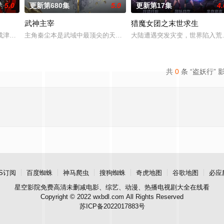
5.0
更新第680集
5.0
更新第17集
4.
武神主宰
猎魔女团之末世求生
路出牌的女司机，被撞之后的叶不凡无意中穿越到幻境，获得了古医门
成津南山为期一年的守夜人集训考核，成为了正式的守夜人后，重回136小队，
主角秦尘本是武域中最顶尖的天才强者，却遭歹人暗算，陨落大陆禁
大陆遭遇突发灾变，世界陷入荒
共
0
条 “盗妖行” 
S订阅
百度蜘蛛
神马爬虫
搜狗蜘蛛
奇虎地图
谷歌地图
必应
星空影院
免费高清未删减电影、综艺、动漫、热播电视剧大全在线看
Copyright © 2022 wxbdl.com All Rights Reserved
苏ICP备2022017883号